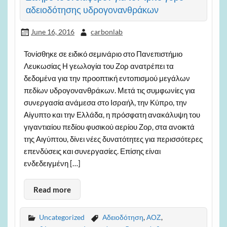
αδειοδότησης υδρογονανθράκων
June 16, 2016
carbonlab
Τονίσθηκε σε ειδικό σεμινάριο στο Πανεπιστήμιο
Λευκωσίας Η γεωλογία του Ζορ ανατρέπει τα
δεδομένα για την προοπτική εντοπισμού μεγάλων
πεδίων υδρογονανθράκων. Μετά τις συμφωνίες για
συνεργασία ανάμεσα στο Ισραήλ, την Κύπρο, την
Αίγυπτο και την Ελλάδα, η πρόσφατη ανακάλυψη του
γιγαντιαίου πεδίου φυσικού αερίου Ζορ, στα ανοικτά
της Αιγύπτου, δίνει νέες δυνατότητες για περισσότερες
επενδύσεις και συνεργασίες. Επίσης είναι
ενδεδειγμένη […]
Read more
Uncategorized
Αδειοδότηση
,
ΑΟΖ
,