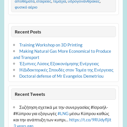
αποθέματα
,
εταιρείες
,
τεμάχια
,
υδρογονάνθρακες
,
φυσικό αέριο
Recent Posts
Training Workshop on 3D Printing
Making Natural Gas More Economical to Produce
and Transport
Έξυπνες Λύσεις Εξοικονόμησης Ενέργειας
￼Διδακτορικές Σπουδές στον Τομέα της Ενέργειας
Doctoral defense of Mr Evangelos Demetriou
Recent Tweets
Συζήτηση σχετικά με την συνεργασίας #Ισραήλ-
#Κύπρου για εξαγωγές
#LNG
μέσω Κύπρου καθώς
και την ανάπτυξη των κυπρι…
https://t.co/9RUdyfljit
3 years ago