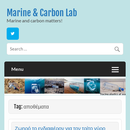
Skip
to
Marine & Carbon Lab
content
Marine and carbon matters!
Menu
Tag:
αποθέματα
Ζωηρό το ενδιαφέρον για τον τρίτο γύρο