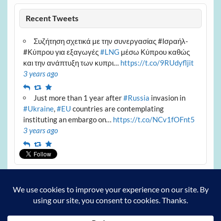
Recent Tweets
Συζήτηση σχετικά με την συνεργασίας #Ισραήλ-
#Κύπρου για εξαγωγές
#LNG
μέσω Κύπρου καθώς
και την ανάπτυξη των κυπρι…
https://t.co/9RUdyfljit
3 years ago
Reply
Retweet
Favourite
Just more than 1 year after
#Russia
invasion in
#Ukraine
,
#EU
countries are contemplating
instituting an embargo on…
https://t.co/NCv1fOFnt5
3 years ago
Reply
Retweet
Favourite
Archives
Archives