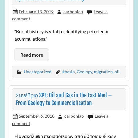
February 13, 2019
carbonlab
Leave a
comment
“Burial history is vital to identifying petroleum
acummulations.”
Read more
Uncategorized
#basin
,
Geology
,
migration
,
oil
Συνέδριο SPE: Oil and Gas in the East Med –
From Geology to Commercialisation
September 6, 2018
carbonlab
Leave a
comment
Η ανακάλυψη περισσότερων από 60 τρις κυβικών