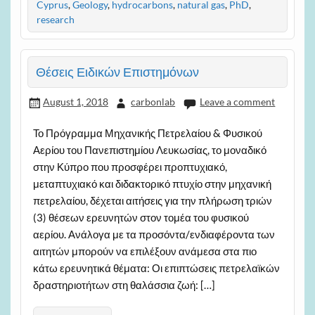
Cyprus
,
Geology
,
hydrocarbons
,
natural gas
,
PhD
,
research
Θέσεις Ειδικών Επιστημόνων
August 1, 2018
carbonlab
Leave a comment
Το Πρόγραμμα Μηχανικής Πετρελαίου & Φυσικού
Αερίου του Πανεπιστημίου Λευκωσίας, το μοναδικό
στην Κύπρο που προσφέρει προπτυχιακό,
μεταπτυχιακό και διδακτορικό πτυχίο στην μηχανική
πετρελαίου, δέχεται αιτήσεις για την πλήρωση τριών
(3) θέσεων ερευνητών στον τομέα του φυσικού
αερίου. Ανάλογα με τα προσόντα/ενδιαφέροντα των
αιτητών μπορούν να επιλέξουν ανάμεσα στα πιο
κάτω ερευνητικά θέματα: Οι επιπτώσεις πετρελαϊκών
δραστηριοτήτων στη θαλάσσια ζωή: […]