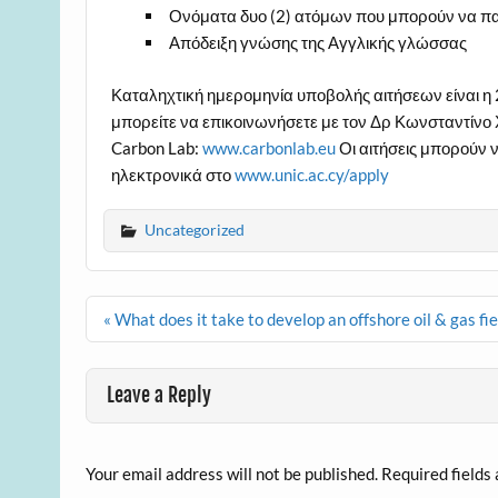
Ονόματα δυο (2) ατόμων που μπορούν να πα
Απόδειξη γνώσης της Αγγλικής γλώσσας
Καταληχτική ημερομηνία υποβολής αιτήσεων είναι η
μπορείτε να επικοινωνήσετε με τον Δρ Κωνσταντίνο
Carbon Lab:
w
ww.carbonlab.eu
Οι αιτήσεις μπορούν 
ηλεκτρονικά στο
www.unic.ac.cy/apply
Uncategorized
Post
« What does it take to develop an offshore oil & gas fie
navigation
Leave a Reply
Your email address will not be published.
Required fields