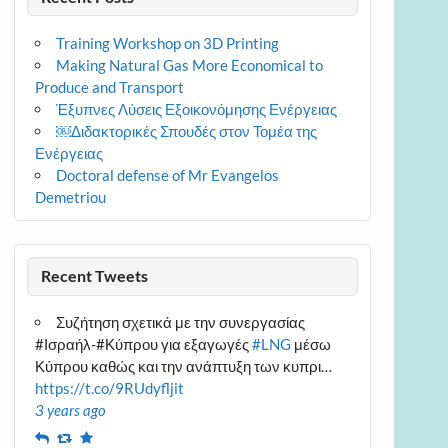
Training Workshop on 3D Printing
Making Natural Gas More Economical to
Produce and Transport
Έξυπνες Λύσεις Εξοικονόμησης Ενέργειας
￼Διδακτορικές Σπουδές στον Τομέα της
Ενέργειας
Doctoral defense of Mr Evangelos
Demetriou
Recent Tweets
Συζήτηση σχετικά με την συνεργασίας
#Ισραήλ-#Κύπρου για εξαγωγές
#LNG
μέσω
Κύπρου καθώς και την ανάπτυξη των κυπρι…
https://t.co/9RUdyfljit
3 years ago
Reply
Retweet
Favourite