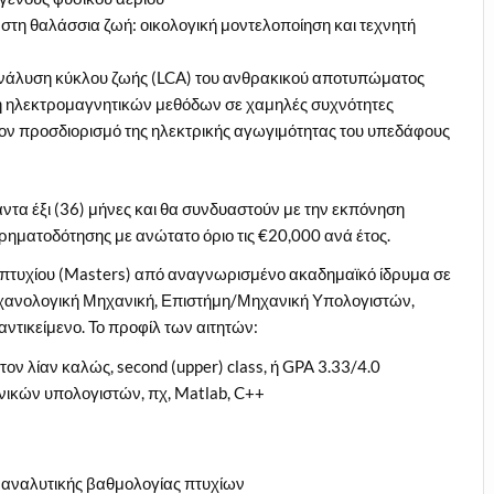
στη θαλάσσια ζωή: οικολογική μοντελοποίηση και τεχνητή
ι ανάλυση κύκλου ζωής (LCA) του ανθρακικού αποτυπώματος
 ηλεκτρομαγνητικών μεθόδων σε χαμηλές συχνότητες
ον προσδιορισμό της ηλεκτρικής αγωγιμότητας του υπεδάφους
άντα έξι (36) μήνες και θα συνδυαστούν με την εκπόνηση
χρηματοδότησης με ανώτατο όριο τις €20,000 ανά έτος.
ύ πτυχίου (Masters) από αναγνωρισμένο ακαδημαϊκό ίδρυμα σε
ηχανολογική Μηχανική, Επιστήμη/Μηχανική Υπολογιστών,
ντικείμενο. Το προφίλ των αιτητών:
ν λίαν καλώς, second (upper) class, ή GPA 3.33/4.0
νικών υπολογιστών, πχ, Matlab, C++
 αναλυτικής βαθμολογίας πτυχίων