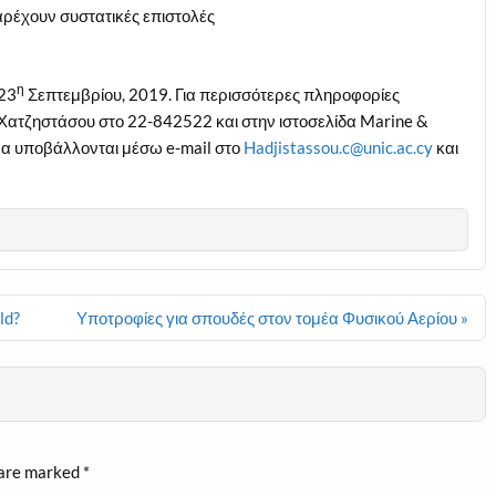
ρέχουν συστατικές επιστολές
η
 23
Σεπτεμβρίου, 2019. Για περισσότερες πληροφορίες
 Χατζηστάσου στο 22-842522 και στην ιστοσελίδα Marine &
να υποβάλλονται μέσω e-mail στο
Hadjistassou.c@unic.ac.cy
και
ld?
Υποτροφίες για σπουδές στον τομέα Φυσικού Αερίου »
 are marked
*