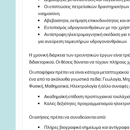
Οι επιπτώσεις πετρελαϊκών δραστηριοτήτων 
νοημοσύνη
Αβεβαιότητα, εκτίμηση επικινδυνότητας κα
Εντοπισμός υδρογονανθράκων με την χρήση
Αντίστροφη ηλεκτρομαγνητική σκέδαση για τ
για ανεύρεση ταμιευτήρων υδρογονανθράκων
Η χρονική διάρκεια των ερευνητικών έργων είναι τρι
διδακτορικού. Οι θέσεις δύναται να τύχουν πλήρους 
Οι υποψήφιοι πρέπει να είναι κάτοχοι μεταπτυχιακο
ένα από τα ακόλουθα γνωστικά πεδία: Γεωλογία, Μ
Φυσική, Μαθηματικά, Ηλεκτρολογία ή άλλο συναφές α
Ακαδημαϊκή επίδοση προπτυχιακού τουλάχιστο
Καλές δεξιότητες προγραμματισμού ηλεκτρο
Οι αιτήσεις πρέπει να συνοδεύονται από:
Πλήρες βιογραφικό σημείωμα και αντίγραφα