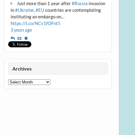
Just more than 1 year after
#Russia
invasion
in
#Ukraine
,
#EU
countries are contemplating
instituting an embargo on…
https://t.co/NCv1fOFnt5
3 years ago
Reply
Retweet
Favourite
Archives
Archives