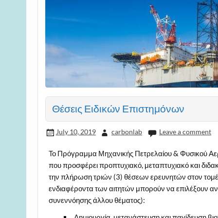
Θέσεις Ειδικών Επιστημόνων
July 10, 2019
carbonlab
Leave a comment
Το Πρόγραμμα Μηχανικής Πετρελαίου & Φυσικού Αερ
που προσφέρει προπτυχιακό, μεταπτυχιακό και διδακτ
την πλήρωση τριών (3) θέσεων ερευνητών στον το
ενδιαφέροντα των αιτητών μπορούν να επιλέξουν ανά
συνεννόησης άλλου θέματος):
Δημιουργία, μετανάστευση και παγίδευση βι