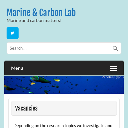
Skip
to
Marine & Carbon Lab
content
Marine and carbon matters!
Menu
Vacancies
Depending on the research topics we investigate and