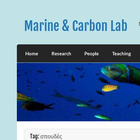
Skip
to
content
Marine & Carbon Lab
Home
Research
People
Teaching
Tag:
σπουδές