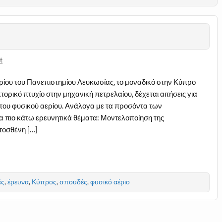
t
ίου του Πανεπιστημίου Λευκωσίας, το μοναδικό στην Κύπρο
ορικό πτυχίο στην μηχανική πετρελαίου, δέχεται αιτήσεις για
του φυσικού αερίου. Ανάλογα με τα προσόντα των
 πιο κάτω ερευνητικά θέματα: Μοντελοποίηση της
τοσθένη […]
ές
,
έρευνα
,
Κύπρος
,
σπουδές
,
φυσικό αέριο