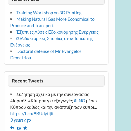
Training Workshop on 3D Printing
Making Natural Gas More Economical to
Produce and Transport
Έξυπνες Λύσεις Εξοικονόμησης Ενέργειας
￼Διδακτορικές Σπουδές στον Τομέα της
Ενέργειας
Doctoral defense of Mr Evangelos
Demetriou
Recent Tweets
Συζήτηση σχετικά με την συνεργασίας
#Ισραήλ-#Κύπρου για εξαγωγές
#LNG
μέσω
Κύπρου καθώς και την ανάπτυξη των κυπρι…
https://t.co/9RUdyfljit
3 years ago
Reply
Retweet
Favourite