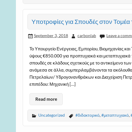
Υποτροφίες για Σπουδές στον Τομέα 
September 3, 2018
carbonlab
Leave a comm
Το Υπουργείο Ενέργειας, Εμπορίου, Βιομηχανίας και
ύψους €850.000 για προπτυχιακά και μεταπτυχιακά
σπουδές σε κλάδους σχετικούς με το αντικείμενο τω
ανάμεσα σε άλλα, συμπεριλαμβάνονται τα ακόλουθ
Πετρελαίων/ Υδρογονανθράκων και Διαχείριση Πετρε
επιπέδου: Μηχανική […]
Read more
Uncategorized
#διδακτορικό
,
#μεταπτυχιακό
,