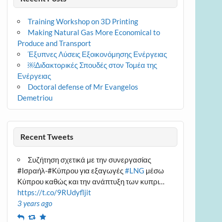
Training Workshop on 3D Printing
Making Natural Gas More Economical to
Produce and Transport
Έξυπνες Λύσεις Εξοικονόμησης Ενέργειας
￼Διδακτορικές Σπουδές στον Τομέα της
Ενέργειας
Doctoral defense of Mr Evangelos
Demetriou
Recent Tweets
Συζήτηση σχετικά με την συνεργασίας
#Ισραήλ-#Κύπρου για εξαγωγές
#LNG
μέσω
Κύπρου καθώς και την ανάπτυξη των κυπρι…
https://t.co/9RUdyfljit
3 years ago
Reply
Retweet
Favourite