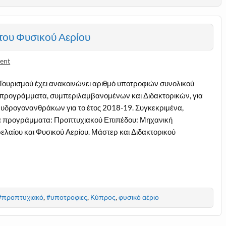
του Φυσικού Αερίου
ent
 Τουρισμού έχει ανακοινώνει αριθμό υποτροφιών συνολικού
 προγράμματα, συμπεριλαμβανομένων και Διδακτορικών, για
ν υδρογονανθράκων για το έτος 2018-19. Συγκεκριμένα,
α προγράμματα: Προπτυχιακού Επιπέδου: Μηχανική
λαίου και Φυσικού Αερίου. Μάστερ και Διδακτορικού
#προπτυχιακό
,
#υποτροφιες
,
Κύπρος
,
φυσικό αέριο