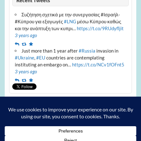
Recent Tweets
Συζήτηση σχετικά με την συνεργασίας #Ισραήλ-
#Κύπρου για εξαγωγές
#LNG
μέσω Κύπρου καθώς
και την ανάπτυξη των κυπρι…
https://t.co/9RUdyfljit
3 years ago
Reply
Retweet
Favourite
Just more than 1 year after
#Russia
invasion in
#Ukraine
,
#EU
countries are contemplating
instituting an embargo on…
https://t.co/NCv1fOFnt5
3 years ago
Reply
Retweet
Favourite
Archives
Archives