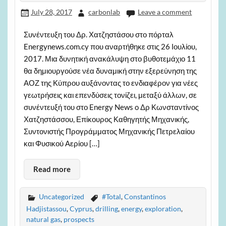
July 28, 2017
carbonlab
Leave a comment
Συνέντευξη του Δρ. Χατζηστάσου στο πόρταλ
Energynews.com.cy που αναρτήθηκε στις 26 Ιουλίου,
2017. Μια δυνητική ανακάλυψη στο βυθοτεμάχιο 11
θα δημιουργούσε νέα δυναμική στην εξερεύνηση της
ΑΟΖ της Κύπρου αυξάνοντας το ενδιαφέρον για νέες
γεωτρήσεις και επενδύσεις τονίζει, μεταξύ άλλων, σε
συνέντευξή του στο Energy News o Δρ Κωνσταντίνος
Χατζηστάσσου, Επίκουρος Καθηγητής Μηχανικής,
Συντονιστής Προγράμματος Μηχανικής Πετρελαίου
και Φυσικού Αερίου […]
Read more
Uncategorized
#Total
,
Constantinos
Hadjistassou
,
Cyprus
,
drilling
,
energy
,
exploration
,
natural gas
,
prospects