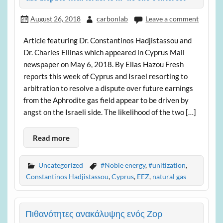
August 26, 2018
carbonlab
Leave a comment
Article featuring Dr. Constantinos Hadjistassou and
Dr. Charles Ellinas which appeared in Cyprus Mail
newspaper on May 6, 2018. By Elias Hazou Fresh
reports this week of Cyprus and Israel resorting to
arbitration to resolve a dispute over future earnings
from the Aphrodite gas field appear to be driven by
angst on the Israeli side. The likelihood of the two […]
Read more
Uncategorized
#Noble energy
,
#unitization
,
Constantinos Hadjistassou
,
Cyprus
,
EEZ
,
natural gas
Πιθανότητες ανακάλυψης ενός Ζορ