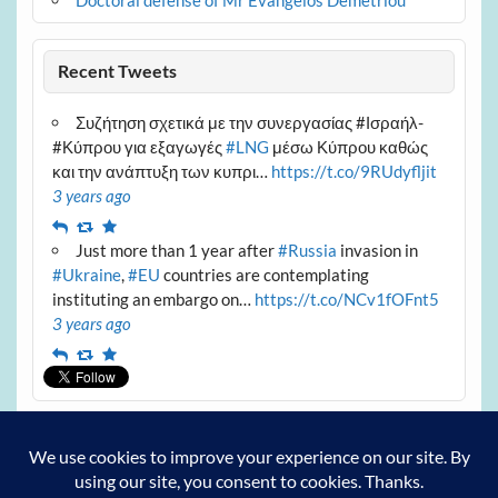
Recent Tweets
Συζήτηση σχετικά με την συνεργασίας #Ισραήλ-
#Κύπρου για εξαγωγές
#LNG
μέσω Κύπρου καθώς
και την ανάπτυξη των κυπρι…
https://t.co/9RUdyfljit
3 years ago
Reply
Retweet
Favourite
Just more than 1 year after
#Russia
invasion in
#Ukraine
,
#EU
countries are contemplating
instituting an embargo on…
https://t.co/NCv1fOFnt5
3 years ago
Reply
Retweet
Favourite
Archives
Archives