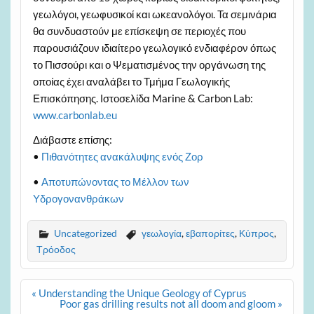
γεωλόγοι, γεωφυσικοί και ωκεανολόγοι. Τα σεμινάρια
θα συνδυαστούν με επίσκεψη σε περιοχές που
παρουσιάζουν ιδιαίτερο γεωλογικό ενδιαφέρον όπως
το Πισσούρι και ο Ψεματισμένος την οργάνωση της
οποίας έχει αναλάβει το Τμήμα Γεωλογικής
Επισκόπησης. Ιστοσελίδα Marine & Carbon Lab:
www.carbonlab.eu
Διάβαστε επίσης:
•
Πιθανότητες ανακάλυψης ενός Ζορ
•
Αποτυπώνοντας το Μέλλον των
Υδρογονανθράκων
Uncategorized
γεωλογία
,
εβαπορίτες
,
Κύπρος
,
Τρόοδος
Post
« Understanding the Unique Geology of Cyprus
navigation
Poor gas drilling results not all doom and gloom »