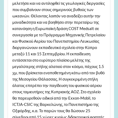
μελετήσει και να αντιληφθεί τις γεωλογικές διεργασίες
που συμβαίνουν στους σημερινούς βυθούς των
ωκεανών. Θέλοντας λοιπόν να αναδείξει αυτήν την
μοναδικότητα και να βοηθήσει στην περεταίρω της
κατανόηση η Ευρωπαϊκή δράση COST Medsalt σε
συνεργασία με το Πρόγραμμα Μηχανικής Πετρελαίου
και Φυσικού Αερίου του Πανεπιστημίου Λευκωσίας
διοργανώνουν εκπαιδευτικό σχολείο στην Κύπρο
μεταξύ 11 και 15 Σεπτεμβρίου. Η εκπαίδευση
εντάσσεται στο ευρύτερο πλαίσιο μελέτης της
μεγαλύτερης στήλης αλατιού στον κόσμο, πάχους 1.5
χμ, που βρίσκεται εναποθετημένη κάτω από τον βυθό
της Μεσογείου Θάλασσας. Η συγκεκριμένη στήλη
άλατος επιτρέπει την παγίδευση του φυσικού αέριου
στoυς ταμιευτήρες της Κυπριακής ΑΟΖ. Στο σχολείο
θα παρευρεθούν ειδικοί από την Exxon-Mobil, το
ICTJA-CSIC της Βαρκελώνης, το Πανεπιστήμιο της
Οξφόρδης, κ.α. Το παρών τους θα δώσουν 25
σύνεδροι από 15 χώρες κυρίως διδακτορικοί φοιτητές,