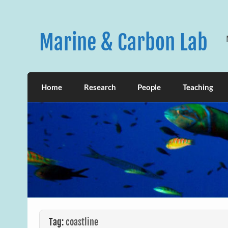
Skip
to
content
Marine & Carbon Lab
Home
Research
People
Teaching
Tag:
coastline