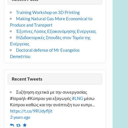
Training Workshop on 3D Printing
Making Natural Gas More Economical to
Produce and Transport
Έξυπνες Λύσεις Εξοικονόμησης Ενέργειας
￼Διδακτορικές Σπουδές στον Τομέα της
Ενέργειας
Doctoral defense of Mr Evangelos
Demetriou
Recent Tweets
Συζήτηση σχετικά με την συνεργασίας
#Ισραήλ-#Κύπρου για εξαγωγές
#LNG
μέσω
Κύπρου καθώς και την ανάπτυξη των κυπρι…
https://t.co/9RUdyfljit
3 years ago
Reply
Retweet
Favourite