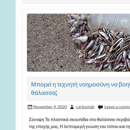
Μπορεί η τεχνητή νοημοσύνη να βοη
θάλασσα;
November 4, 2020
carbonlab
Leave a comm
Σύνοψη Τα πλαστικά σκουπίδια στο θαλάσσιο περιβά
της εποχής μας. Η λεπτομερή γνώση του τύπου και τ