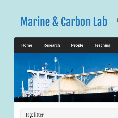
Skip
to
content
Marine & Carbon Lab
Home
Research
People
Teaching
Tag:
litter