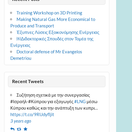
Training Workshop on 3D Printing
Making Natural Gas More Economical to
Produce and Transport
Έξυπνες Λύσεις Εξοικονόμησης Ενέργειας
￼Διδακτορικές Σπουδές στον Τομέα της
Ενέργειας
Doctoral defense of Mr Evangelos
Demetriou
Recent Tweets
Συζήτηση σχετικά με την συνεργασίας
#Ισραήλ-#Κύπρου για εξαγωγές
#LNG
μέσω
Κύπρου καθώς και την ανάπτυξη των κυπρι…
https://t.co/9RUdyfljit
3 years ago
Reply
Retweet
Favourite