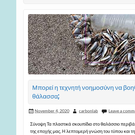
Μπορεί η τεχνητή νοημοσύνη να βοη
θάλασσα;
November 4, 2020
carbonlab
Leave a comm
Σύνοψη Τα πλαστικά σκουπίδια στο θαλάσσιο περιβά
της εποχής μας. Η λεπτομερή γνώση του τύπου και τ