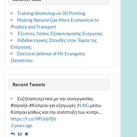
Training Workshop on 3D Printing
Making Natural Gas More Economical to
Produce and Transport
Έξυπνες Λύσεις Εξοικονόμησης Ενέργειας
￼Διδακτορικές Σπουδές στον Τομέα της
Ενέργειας
Doctoral defense of Mr Evangelos
Demetriou
Recent Tweets
Συζήτηση σχετικά με την συνεργασίας
#Ισραήλ-#Κύπρου για εξαγωγές
#LNG
μέσω
Κύπρου καθώς και την ανάπτυξη των κυπρι…
https://t.co/9RUdyfljit
3 years ago
Reply
Retweet
Favourite