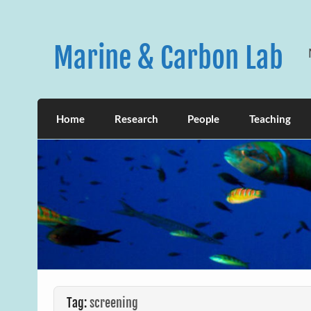
Skip
to
content
Marine & Carbon Lab
Home
Research
People
Teaching
Tag:
screening