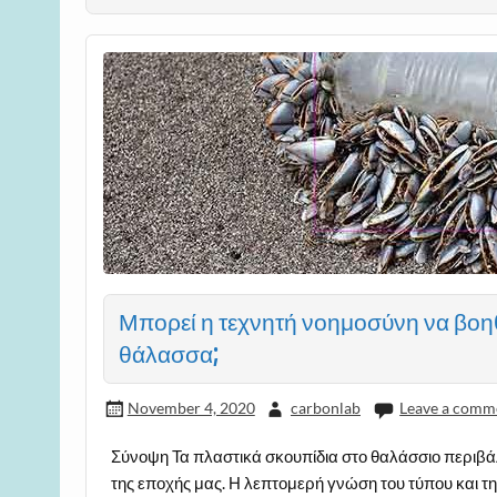
Μπορεί η τεχνητή νοημοσύνη να βοη
θάλασσα;
November 4, 2020
carbonlab
Leave a comm
Σύνοψη Τα πλαστικά σκουπίδια στο θαλάσσιο περιβά
της εποχής μας. Η λεπτομερή γνώση του τύπου και τ