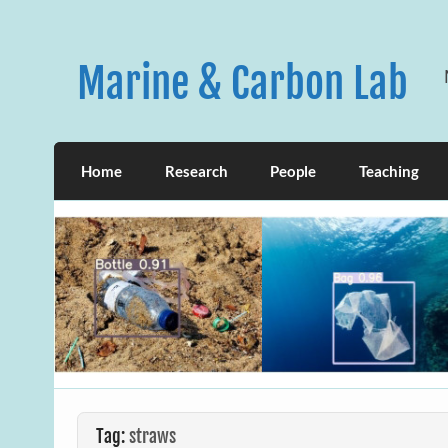
Skip
to
content
Marine & Carbon Lab
Home
Research
People
Teaching
Tag:
straws