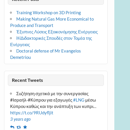
Training Workshop on 3D Printing
Making Natural Gas More Economical to
Produce and Transport
Έξυπνες Λύσεις Εξοικονόμησης Ενέργειας
￼Διδακτορικές Σπουδές στον Τομέα της
Ενέργειας
Doctoral defense of Mr Evangelos
Demetriou
Recent Tweets
Συζήτηση σχετικά με την συνεργασίας
#Ισραήλ-#Κύπρου για εξαγωγές
#LNG
μέσω
Κύπρου καθώς και την ανάπτυξη των κυπρι…
https://t.co/9RUdyfljit
3 years ago
Reply
Retweet
Favourite