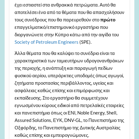
έχει εστιαστεί στα ανθρακικά πετρώματα. Αυτό θα
αποτελέσει ένα από τα θέματα που θα απασχολήσουν
τους συνέδρους που θα παρευρεθούν στο
πρώτο
επαγγελματικό/επιστημονικό εργαστήριο που
διοργανώνετε στην Κύπρο κάτω από την αιγίδα του
Society of Petroleum Engineers
(SPE).
Άλλα θέματα που θα καλύψει το συνέδριο είναι τα
χαρακτηριστικά των ταμιευτήρων υδρογονανθράκων
της περιοχής, η ανάπτυξη και παραγωγή πεδίων
φυσικού αερίου, υπεράρκτιες υποδομές όπως αγωγοί,
ζητήματα προστασίας περιβάλλοντος, υγείας και
ασφάλειας καθώς επίσης και επιμόρφωσης και
εκπαίδευσης. Στο εργαστήριο θα συμμετέχουν
εγνωσμένου κύρους ειδικοί από πετρελαϊκές εταιρείες
και πανεπιστήμια όπως οι ΕΝΙ, Noble Energy, Shell,
Assured Solutions, ΕΥΚ, DNV-GL, το Πανεπιστήμιο της
Οξφόρδης, το Πανεπιστήμιο της Δυτικής Αυστραλίας
καθώς επίσης και εμπειρογνώμονες.