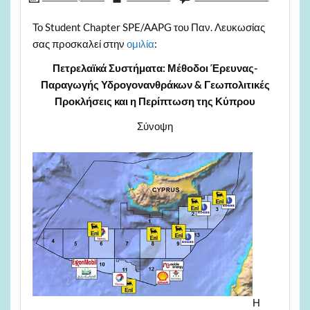
Το Student Chapter SPE/AAPG του Παν. Λευκωσίας
σας προσκαλεί στην
ομιλία
:
Πετρελαϊκά Συστήματα: Μέθοδοι Έρευνας-
Παραγωγής Υδρογονανθράκων &
Γεωπολιτικές
Προκλήσεις και η Περίπτωση της Κύπρου
Σύνοψη
Η