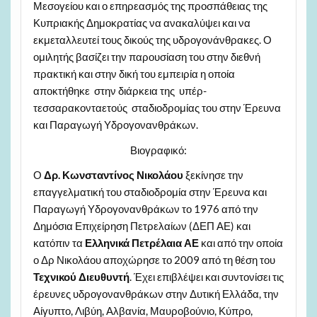
Μεσογείου και ο επηρεασμός της προσπάθειας της
Κυπριακής Δημοκρατίας να ανακαλύψει και να
εκμεταλλευτεί τους δικούς της υδρογονάνθρακες. Ο
ομιλητής βασίζει την παρουσίαση του στην διεθνή
πρακτική και στην δική του εμπειρία η οποία
αποκτήθηκε στην διάρκεια της υπέρ-
τεσσαρακονταετούς σταδιοδρομίας του στην Έρευνα
και Παραγωγή Υδρογονανθράκων.
Βιογραφικό:
Ο
Δρ. Κωνσταντίνος Νικολάου
ξεκίνησε την
επαγγελματική του σταδιοδρομία στην Έρευνα και
Παραγωγή Υδρογονανθράκων το 1976 από την
Δημόσια Επιχείρηση Πετρελαίων (ΔΕΠ ΑΕ) και
κατόπιν τα
Ελληνικά Πετρέλαια ΑΕ
και από την οποία
ο Δρ Νικολάου αποχώρησε το 2009 από τη θέση του
Τεχνικού Διευθυντή
. Έχει επιβλέψει και συντονίσει τις
έρευνες υδρογονανθράκων στην Δυτική Ελλάδα, την
Αίγυπτο, Λιβύη, Αλβανία, Μαυροβούνιο, Κύπρο,