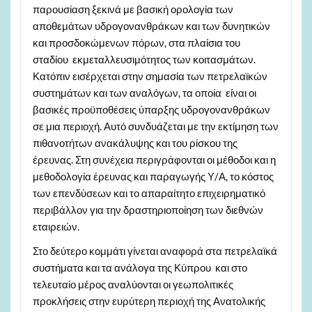
παρουσίαση ξεκινά με βασική ορολογία των
αποθεμάτων υδρογονανθράκων και των δυνητικών
και προσδοκώμενων πόρων, στα πλαίσια του
σταδίου εκμεταλλευσιμότητος των κοιτασμάτων.
Κατόπιν εισέρχεται στην σημασία των πετρελαϊκών
συστημάτων και των αναλόγων, τα οποία είναι οι
βασικές προϋποθέσεις ύπαρξης υδρογονανθράκων
σε μια περιοχή. Αυτό συνδυάζεται με την εκτίμηση των
πιθανοτήτων ανακάλυψης και του ρίσκου της
έρευνας. Στη συνέχεια περιγράφονται οι μέθοδοι και η
μεθοδολογία έρευνας και παραγωγής Υ/Α, το κόστος
των επενδύσεων και το απαραίτητο επιχειρηματικό
περιβάλλον για την δραστηριοποίηση των διεθνών
εταιρειών.
Στο δεύτερο κομμάτι γίνεται αναφορά στα πετρελαϊκά
συστήματα και τα ανάλογα της Κύπρου και στο
τελευταίο μέρος αναλύονται οι γεωπολιτικές
προκλήσεις στην ευρύτερη περιοχή της Ανατολικής