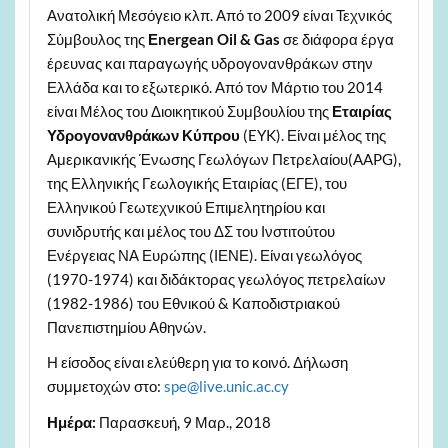
Ανατολική Μεσόγειο κλπ. Από το 2009 είναι Τεχνικός
Σύμβουλος της
Εnergean Oil & Gas
σε διάφορα έργα
έρευνας και παραγωγής υδρογονανθράκων στην
Ελλάδα και το εξωτερικό. Από τον Μάρτιο του 2014
είναι Μέλος του Διοικητικού Συμβουλίου της
Εταιρίας
Υδρογονανθράκων Κύπρου
(EYK). Είναι μέλος της
Αμερικανικής Ένωσης Γεωλόγων Πετρελαίου(AAPG),
της Ελληνικής Γεωλογικής Εταιρίας (ΕΓΕ), του
Ελληνικού Γεωτεχνικού Επιμελητηρίου και
συνιδρυτής και μέλος του ΔΣ του Ινστιτούτου
Ενέργειας ΝΑ Ευρώπης (ΙΕΝΕ). Είναι γεωλόγος
(1970-1974) και διδάκτορας γεωλόγος πετρελαίων
(1982-1986) του Εθνικού & Καποδιστριακού
Πανεπιστημίου Αθηνών.
Η είσοδος είναι ελεύθερη για το κοινό. Δήλωση
συμμετοχών στο:
spe@live.unic.ac.cy
Ημέρα:
Παρασκευή, 9 Μαρ., 2018