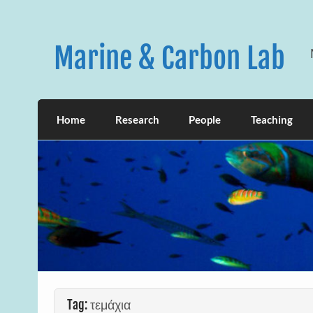
Skip
to
content
Marine & Carbon Lab
Home
Research
People
Teaching
Tag:
τεμάχια