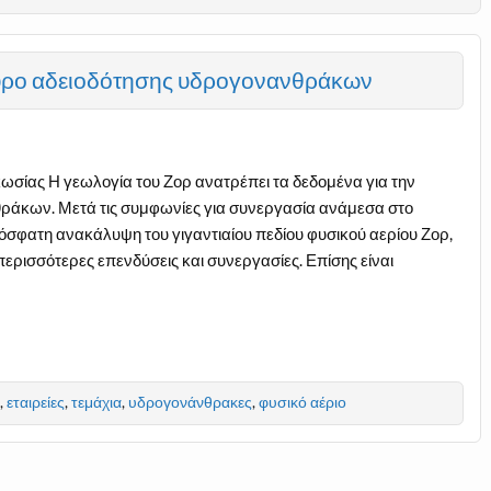
 γύρο αδειοδότησης υδρογονανθράκων
κωσίας Η γεωλογία του Ζορ ανατρέπει τα δεδομένα για την
ράκων. Μετά τις συμφωνίες για συνεργασία ανάμεσα στο
ρόσφατη ανακάλυψη του γιγαντιαίου πεδίου φυσικού αερίου Ζορ,
 περισσότερες επενδύσεις και συνεργασίες. Επίσης είναι
,
εταιρείες
,
τεμάχια
,
υδρογονάνθρακες
,
φυσικό αέριο