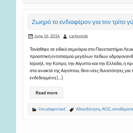
Ζωηρό το ενδιαφέρον για τον τρίτο
June 16, 2016
carbonlab
Τονίσθηκε σε ειδικό σεμινάριο στο Πανεπιστήμιο Λευ
προοπτική εντοπισμού μεγάλων πεδίων υδρογονανθ
Ισραήλ, την Κύπρο, την Αίγυπτο και την Ελλάδα, η π
στα ανοικτά της Αιγύπτου, δίνει νέες δυνατότητες για
ενδεδειγμένη […]
Read more
Uncategorized
Αδειοδότηση
,
ΑΟΖ
,
αποθέματα