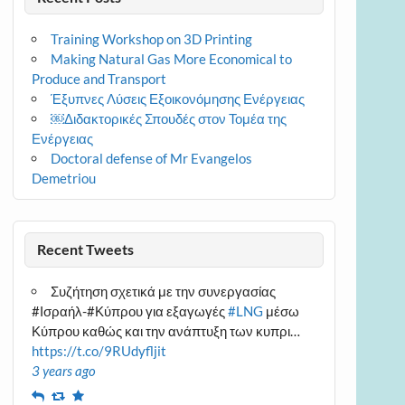
Training Workshop on 3D Printing
Making Natural Gas More Economical to
Produce and Transport
Έξυπνες Λύσεις Εξοικονόμησης Ενέργειας
￼Διδακτορικές Σπουδές στον Τομέα της
Ενέργειας
Doctoral defense of Mr Evangelos
Demetriou
Recent Tweets
Συζήτηση σχετικά με την συνεργασίας
#Ισραήλ-#Κύπρου για εξαγωγές
#LNG
μέσω
Κύπρου καθώς και την ανάπτυξη των κυπρι…
https://t.co/9RUdyfljit
3 years ago
Reply
Retweet
Favourite