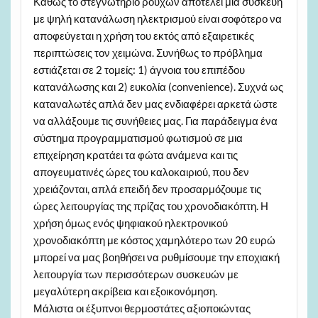
Καθώς το στεγνωτήριο ρούχων αποτελεί μια συσκευή
με ψηλή κατανάλωση ηλεκτρισμού είναι σοφότερο να
αποφεύγεται η χρήση του εκτός από εξαιρετικές
περιπτώσεις τον χειμώνα. Συνήθως το πρόβλημα
εστιάζεται σε 2 τομείς: 1) άγνοια του επιπέδου
κατανάλωσης και 2) ευκολία (convenience). Συχνά ως
καταναλωτές απλά δεν μας ενδιαφέρει αρκετά ώστε
να αλλάξουμε τις συνήθειες μας. Για παράδειγμα ένα
σύστημα προγραμματισμού φωτισμού σε μια
επιχείρηση κρατάει τα φώτα ανάμενα και τις
απογευματινές ώρες του καλοκαιριού, που δεν
χρειάζονται, απλά επειδή δεν προσαρμόζουμε τις
ώρες λειτουργίας της πρίζας του χρονοδιακόπτη. Η
χρήση όμως ενός ψηφιακού ηλεκτρονικού
χρονοδιακόπτη με κόστος χαμηλότερο των 20 ευρώ
μπορεί να μας βοηθήσει να ρυθμίσουμε την εποχιακή
λειτουργία των περισσότερων συσκευών με
μεγαλύτερη ακρίβεια και εξοικονόμηση.
Μάλιστα οι έξυπνοι θερμοστάτες αξιοποιώντας