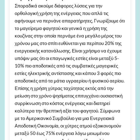
Σποραδικά ακούμε διάφορες λύσεις για την
ορθολογική χρήση της ενέργειας που απλά τις
αφήνουμε να περνάνε απαρατήρητες. Γνωρίζουμε ότι
το μαγείρεμα φαγητού και γενικά η χρήση της
κουζίνας στην οποία περνάμε ένα μεγάλο μέρος του
χρόνου μας στο σπίτι ευθύνεται για περίπου 20% της
ενεργειακής κατανάλωσης. Είναι χρήσιμο να έχουμε
υπόψιν μας ότι οι επαγωγικές εστίες είναι μεταξύ 5-
10% πιο αποδοτικές από τις συμβατικές μαγειρικές
εστίες ηλεκτρικής αντίστασης και κάπου 3 φορές πιο
αποδοτικές από τα μάτια υγραερίου ή φυσικού αερίου.
Επίσης η χρήση χύτρας ταχύτητας εκτός από την
μείωση στο χρόνο ψησίματος επιτυγχάνει ουσιαστική
συρρίκνωση στο κόστος ενέργειας και διατηρεί
καλύτερα την θρεπτική αξία του φαγητού. Σύμφωνα
με το Αμερικανικό Συμβούλιο για μια Ενεργειακά
Αποδοτική Οικονομία, οι χύτρες ατμού εξοικονομούν
μεταξύ 50 έως 75% ενέργεια λόγω μειωμένου