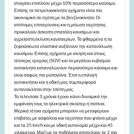
στοιχίσει επιπλέον μέχρι 10% περισσότερο καύσιμο.
Επίσης τα πετρελαιοκίνητα οχήματα είναι πιο
οικονομικά σε σχέση με τα βενζινοκίνητα. Οι
απότομες επιταχύνσεις και η μείωση ταχύτητας
προκαλούν άσκοπη σπατάλη καυσίμων και
αχρείαστη έκλυση καυσαερίων. Τα φθαρμένα ή τα
ξεφούσκωτα ελαστικά αυξάνουν την κατανάλωση
καυσίμου. Επίσης οχήματα με κίνηση και στους
τέσσερις τροχούς (SUV) και τα μεγάλου κυβισμού
αυτοκίνητα καταναλώνουν περισσότερο καύσιμο και
είναι σαφώς πιο ρυπογόνα. Έτσι η επιλογή
αυτοκινήτου και η οδική μας συμπεριφορά
αντανακλάται στην τσέπη μας.
Τα τελευταία 3 χρόνια έχουν κάνει δυναμικά την
εμφάνιση τους τα ηλεκτρικά σκούτερ ή πατίνια.
Μερικά τέτοια οχήματα μπορούν να μεταφέρουν
επιβάτες με ασφάλεια και ταχύτητα που φτάνει μέχρι
και τα 25 km/h και με οδική αυτονομία μέχρι και 45
χιλιόμετρα. Μαζί με τα ποδήλατα αποτελούν τις 2 πιο