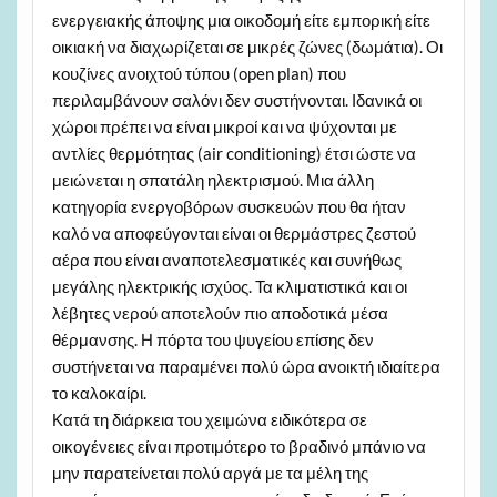
ενεργειακής άποψης μια οικοδομή είτε εμπορική είτε
οικιακή να διαχωρίζεται σε μικρές ζώνες (δωμάτια). Οι
κουζίνες ανοιχτού τύπου (open plan) που
περιλαμβάνουν σαλόνι δεν συστήνονται. Ιδανικά οι
χώροι πρέπει να είναι μικροί και να ψύχονται με
αντλίες θερμότητας (air conditioning) έτσι ώστε να
μειώνεται η σπατάλη ηλεκτρισμού. Μια άλλη
κατηγορία ενεργοβόρων συσκευών που θα ήταν
καλό να αποφεύγονται είναι οι θερμάστρες ζεστού
αέρα που είναι αναποτελεσματικές και συνήθως
μεγάλης ηλεκτρικής ισχύος. Τα κλιματιστικά και οι
λέβητες νερού αποτελούν πιο αποδοτικά μέσα
θέρμανσης. Η πόρτα του ψυγείου επίσης δεν
συστήνεται να παραμένει πολύ ώρα ανοικτή ιδιαίτερα
το καλοκαίρι.
Κατά τη διάρκεια του χειμώνα ειδικότερα σε
οικογένειες είναι προτιμότερο το βραδινό μπάνιο να
μην παρατείνεται πολύ αργά με τα μέλη της