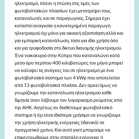
ηλεκτρισμό, πλέον η πτώση στις τιμές των
φωτοβολταϊκών πλαισίων έχει μετατρέψει τους
καταναλωτές και σε παραγωγούς. Σήμερα έχει
καταστεί αναγκαία η κανατεμημένη παραγωγή
ηλεκτρισμού όχι μόνο για οικιακή αξιοποίηση αλλά και
για εμπορική κατανάλωση, τόσο για ιδία χρήση όσο
και για τροφοδοσία στο δίκτυο διανομής ηλεκτρισμού.
Ένα νοικοκυριό στην Κύπρο που καταναλώνει κατά
μέσο όρο περίπου 400 κιλοβατώρες τον μήνα μπορεί
να καλύψει τις ανάγκες του σε ηλεκτρισμό με ένα
φωτοβολταϊκό σύστημα των 4 kWp που αποτελείται
από 13 φωτοβολταϊκά πλαίσια. Δεν αρκεί όμως να
γνωρίζουμε την κατανάλωση ηλεκτρισμού κάθε
διμηνία όταν λάβουμε τον λογαριασμό ρεύματος από
την ΑΗΚ. Ασχέτως αν διαθέτουμε φωτοβολταϊκό
σύστημα ή όχι είναι ιδιαίτερα χρήσιμο να γνωρίζουμε
την χρήση ηλεκτρικής ενέργειας (ιδανικά) σε
πραγματικό χρόνο. Και αυτό γιατί μπορούμε να
επικεντρωθούμε στην σπατάλη ενέργειας ή