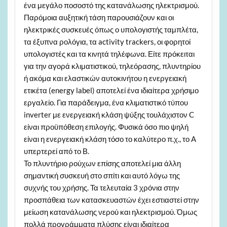
ένα μεγάλο ποσοστό της κατανάλωσης ηλεκτρισμού.
Παρόμοια αυξητική τάση παρουσιάζουν και οι
ηλεκτρικές συσκευές όπως ο υπολογιστής ταμπλέτα,
τα έξυπνα ρολόγια, τα activity trackers, οι φορητοί
υπολογιστές και τα κινητά τηλέφωνα. Είτε πρόκειται
για την αγορά κλιματιστικού, τηλεόρασης, πλυντηρίου
ή ακόμα και ελαστικών αυτοκινήτου η ενεργειακή
ετικέτα (energy label) αποτελεί ένα ιδιαίτερα χρήσιμο
εργαλείο. Για παράδειγμα, ένα κλιματιστικό τύπου
inverter με ενεργειακή κλάση ψύξης τουλάχιστον C
είναι προϋπόθεση επιλογής. Φυσικά όσο πιο ψηλή
είναι η ενεργειακή κλάση τόσο το καλύτερο π.χ., το A
υπερτερεί από το Β.
Το πλυντήριο ρούχων επίσης αποτελεί μια άλλη
σημαντική συσκευή στο σπίτι και αυτό λόγω της
συχνής του χρήσης. Τα τελευταία 3 χρόνια στην
προσπάθεια των κατασκευαστών έχει εστιαστεί στην
μείωση κατανάλωσης νερού και ηλεκτρισμού. Όμως
πολλά προγράμματα πλύσης είναι ιδιαίτερα