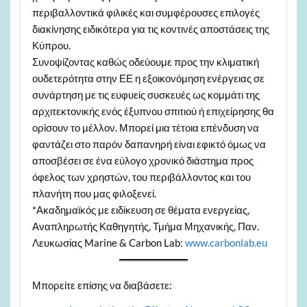
περιβαλλοντικά φιλικές και συμφέρουσες επιλογές
διακίνησης ειδικότερα για τις κοντινές αποστάσεις της
Κύπρου.
Συνοψίζοντας καθώς οδεύουμε προς την κλιματική
ουδετερότητα στην ΕΕ η εξοικονόμηση ενέργειας σε
συνάρτηση με τις ευφυείς συσκευές ως κομμάτι της
αρχιτεκτονικής ενός έξυπνου σπιτιού ή επιχείρησης θα
ορίσουν το μέλλον. Μπορεί μια τέτοια επένδυση να
φαντάζει στο παρόν δαπανηρή είναι εφικτό όμως να
αποσβέσει σε ένα εύλογο χρονικό διάστημα προς
όφελος των χρηστών, του περιβάλλοντος και του
πλανήτη που μας φιλοξενεί.
*Ακαδημαϊκός με ειδίκευση σε θέματα ενεργείας,
Αναπληρωτής Καθηγητής, Τμήμα Μηχανικής, Παν.
Λευκωσίας Marine & Carbon Lab:
www.carbonlab.eu
Μπορείτε επίσης να διαβάσετε: