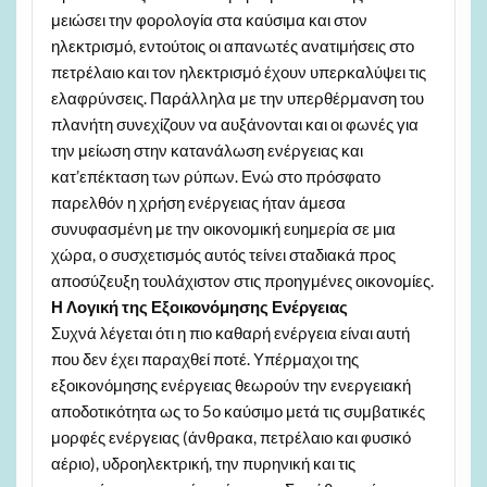
μειώσει την φορολογία στα καύσιμα και στον
ηλεκτρισμό, εντούτοις οι απανωτές ανατιμήσεις στο
πετρέλαιο και τον ηλεκτρισμό έχουν υπερκαλύψει τις
ελαφρύνσεις. Παράλληλα με την υπερθέρμανση του
πλανήτη συνεχίζουν να αυξάνονται και οι φωνές για
την μείωση στην κατανάλωση ενέργειας και
κατ’επέκταση των ρύπων. Ενώ στο πρόσφατο
παρελθόν η χρήση ενέργειας ήταν άμεσα
συνυφασμένη με την οικονομική ευημερία σε μια
χώρα, ο συσχετισμός αυτός τείνει σταδιακά προς
αποσύζευξη τουλάχιστον στις προηγμένες οικονομίες.
Η Λογική της Εξοικονόμησης Ενέργειας
Συχνά λέγεται ότι η πιο καθαρή ενέργεια είναι αυτή
που δεν έχει παραχθεί ποτέ. Υπέρμαχοι της
εξοικονόμησης ενέργειας θεωρούν την ενεργειακή
αποδοτικότητα ως το 5ο καύσιμο μετά τις συμβατικές
μορφές ενέργειας (άνθρακα, πετρέλαιο και φυσικό
αέριο), υδροηλεκτρική, την πυρηνική και τις