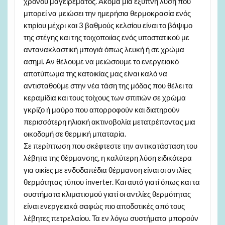
χρόνου μαγειρέματος. Ακόμα μια έξυπνη λύση που
μπορεί να μειώσει την ημερήσια θερμοκρασία ενός
κτιρίου μέχρι και 3 βαθμούς κελσίου είναι το βάψιμο
της στέγης και της τοιχοποιίας ενός υποστατικού με
αντανακλαστική μπογιά όπως λευκή ή σε χρώμα
ασημί. Αν θέλουμε να μειώσουμε το ενεργειακό
αποτύπωμα της κατοικίας μας είναι καλό να
αντισταθούμε στην νέα τάση της μόδας που θέλει τα
κεραμίδια και τους τοίχους των σπιτιών σε χρώμα
γκρίζο ή μαύρο που απορροφούν και διατηρούν
περισσότερη ηλιακή ακτινοβολία μετατρέποντας μια
οικοδομή σε θερμική μπαταρία.
Σε περίπτωση που σκέφτεστε την αντικατάσταση του
λέβητα της θέρμανσης, η καλύτερη λύση ειδικότερα
για οικίες με ενδοδαπέδια θέρμανση είναι οι αντλίες
θερμότητας τύπου inverter. Και αυτό γιατί όπως και τα
συστήματα κλιματισμού γιατί οι αντλίες θερμότητας
είναι ενεργειακά σαφώς πιο αποδοτικές από τους
λέβητες πετρελαίου. Τα εν λόγω συστήματα μπορούν