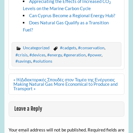
Appreciating the Effects of Increased CO
2
Levels on the Marine Carbon Cycle
Can Cyprus Become a Regional Energy Hub?
Does Natural Gas Qualify as a Transition
Fuel?
Uncategorized
#cadgets
,
#conservation
,
#crisis
,
#devices
,
#energy
,
#generation
,
#power
,
#savings
,
#solutions
Post
« ￼Διδακτορικές Σπουδές στον Τομέα της Ενέργειας
navigation
Making Natural Gas More Economical to Produce and
Transport »
Leave a Reply
Your email address will not be published.
Required fields are