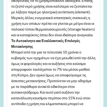
οικογένειας να το χρησιμοποιούνε διαδοχικά. Επίσης
το ζεστό νερό χρήσης είναι καλύτερα να ζεσταίνεται
με λέβητα παρά με ηλεκτρική αντίσταση (element).
Μερικές άλλες ενεργειακά απαιτητικές συσκευές η
χρήση των οποίων πρέπει να γίνεται με μέτρο είναι οι
παλαιού τύπου θερμοσυσσωρευτές (storage heaters)
και οι καταψύκτες όπου δεν είναι ιδιαίτερα αναγκαίοι.
Το Αυτοκίνητο και Εναλλακτικές Επιλογές
Μετακίνησης
Μπορεί από την μια τα τελευταία 10 χρόνια ο
κυβισμός των οχημάτων να έχει μειωθεί από την άλλη
όμως οι φορολογίες και οι αυξήσεις στα καύσιμα
απορροφούν τουλάχιστον το 7% του μέσου μισθού
στη Κύπρο. Δεν αρκεί όμως να αποφεύγουμε τις
άσκοπες μετακινήσεις. Προτείνεται να μην οδηγάμε
με τα παράθυρα ανοικτά ειδικότερα στον
αυτοκινητόδρομο. Και αυτό γιατί αυξάνει την
κατανάλωση καυσίμου περίπου στο 15% ενώ στον
αντίποδα η χρήση του κλιματιστικού μπορεί να