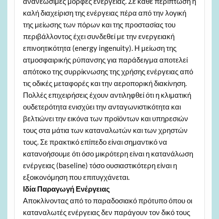
ανανεώσιμες μορφές ενέργειας. Σε κάθε περίπτωση η
καλή διαχείριση της ενέργειας πέρα από την λογική
της μείωσης των πόρων και της προστασίας του
περιβάλλοντος έχει συνδεθεί με την ενεργειακή
επινοητικότητα (energy ingenuity). Η μείωση της
ατμοσφαιρικής ρύπανσης για παράδειγμα αποτελεί
απότοκο της συρρίκνωσης της χρήσης ενέργειας από
τις οδικές μεταφορές και την αεροπορική διακίνηση.
Πολλές επιχειρήσεις έχουν αντιληφθεί ότι η κλιματική
ουδετερότητα ενισχύει την ανταγωνιστικότητα και
βελτιώνει την εικόνα των προϊόντων και υπηρεσιών
τους στα μάτια των καταναλωτών και των χρηστών
τους. Σε πρακτικό επίπεδο είναι σημαντικό να
κατανοήσουμε ότι όσο μικρότερη είναι η κατανάλωση
ενέργειας (baseline) τόσο ουσιαστικότερη είναι η
εξοικονόμηση που επιτυγχάνεται.
Ιδία Παραγωγή Ενέργειας
Αποκλίνοντας από το παραδοσιακό πρότυπο όπου οι
καταναλωτές ενέργειας δεν παράγουν τον δικό τους