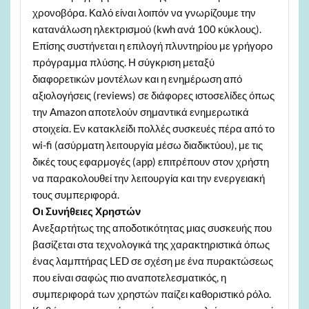
χρονοβόρα. Καλό είναι λοιπόν να γνωρίζουμε την
κατανάλωση ηλεκτρισμού (kwh ανά 100 κύκλους).
Επίσης συστήνεται η επιλογή πλυντηρίου με γρήγορο
πρόγραμμα πλύσης. Η σύγκριση μεταξύ
διαφορετικών μοντέλων και η ενημέρωση από
αξιολογήσεις (reviews) σε διάφορες ιστοσελίδες όπως
την Amazon αποτελούν σημαντικά ενημερωτικά
στοιχεία. Εν κατακλείδι πολλές συσκευές πέρα από το
wi-fi (ασύρματη λειτουργία μέσω διαδικτύου), με τις
δικές τους εφαρμογές (app) επιτρέπουν στον χρήστη
να παρακολουθεί την λειτουργία και την ενεργειακή
τους συμπεριφορά.
Οι Συνήθειες Χρηστών
Ανεξαρτήτως της αποδοτικότητας μιας συσκευής που
βασίζεται στα τεχνολογικά της χαρακτηριστικά όπως
ένας λαμπτήρας LED σε σχέση με ένα πυρακτώσεως
που είναι σαφώς πιο αναποτελεσματικός, η
συμπεριφορά των χρηστών παίζει καθοριστικό ρόλο.