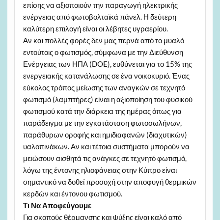
επίσης να αξιοποιούν την παραγωγή ηλεκτρικής
ενέργειας από φωτοβολταϊκά πάνελ. Η δεύτερη
καλύτερη επιλογή είναι οι λέβητες υγραερίου.
Αν και πολλές φορές δεν μας περνά από το μυαλό
εντούτοις ο φωτισμός, σύμφωνα με την Διεύθυνση
Ενέργειας των ΗΠΑ (DOE), ευθύνεται για το 15% της
ενεργειακής κατανάλωσης σε ένα νοικοκυριό. Ένας
εύκολος τρόπος μείωσης των αναγκών σε τεχνητό
φωτισμό (λαμπτήρες) είναι η αξιοποίηση του φυσικού
φωτισμού κατά την διάρκεια της ημέρας όπως για
παράδειγμα με την εγκατάσταση φωτοσωλήνων,
παράθυρων οροφής και ημιδιαφανών (διαχυτικών)
υαλοπινάκων. Αν και τέτοια συστήματα μπορούν να
μειώσουν αισθητά τις ανάγκες σε τεχνητό φωτισμό,
λόγω της έντονης ηλιοφάνειας στην Κύπρο είναι
σημαντικό να δοθεί προσοχή στην αποφυγή θερμικών
κερδών και έντονου φωτισμού.
Τι Να Αποφεύγουμε
Για σκοπούς θέρμανσης και ψύξης είναι καλό από