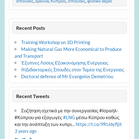
σπουδές
,
έρευνα
,
Κύπρος
,
σπουδές
,
φυσικό αέριο
Recent Posts
Training Workshop on 3D Printing
Making Natural Gas More Economical to Produce
and Transport
Έξυπνες Λύσεις Εξοικονόμησης Ενέργειας
￼Διδακτορικές Σπουδές στον Τομέα της Ενέργειας
Doctoral defense of Mr Evangelos Demetriou
Recent Tweets
Συζήτηση σχετικά με την συνεργασίας #Ισραήλ-
#Κύπρου για εξαγωγές
#LNG
μέσω Κύπρου καθώς
και την ανάπτυξη των κυπρι…
https://t.co/9RUdyfljit
3 years ago
Reply
Retweet
Favourite