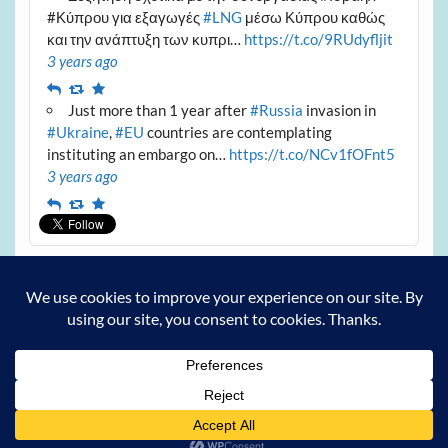
#Κύπρου για εξαγωγές
#LNG
μέσω Κύπρου καθώς
και την ανάπτυξη των κυπρι…
https://t.co/9RUdyfljit
3 years ago
Reply
Retweet
Favourite
Just more than 1 year after
#Russia
invasion in
#Ukraine
,
#EU
countries are contemplating
instituting an embargo on…
https://t.co/NCv1fOFnt5
3 years ago
Reply
Retweet
Favourite
Archives
Archives
Powered by
WordPress
and
Courage
.