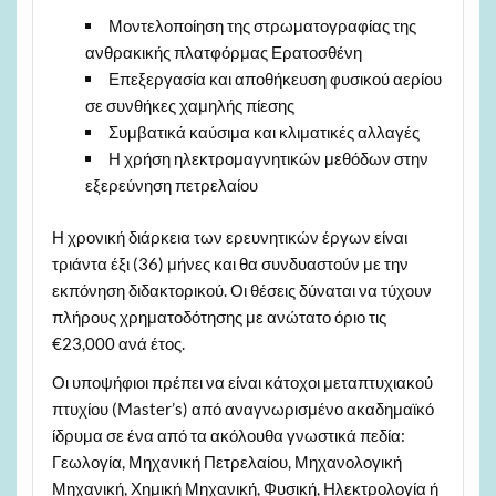
Μοντελοποίηση της στρωματογραφίας της
ανθρακικής πλατφόρμας Ερατοσθένη
Επεξεργασία και αποθήκευση φυσικού αερίου
σε συνθήκες χαμηλής πίεσης
Συμβατικά καύσιμα και κλιματικές αλλαγές
Η χρήση ηλεκτρομαγνητικών μεθόδων στην
εξερεύνηση πετρελαίου
Η χρονική διάρκεια των ερευνητικών έργων είναι
τριάντα έξι (36) μήνες και θα συνδυαστούν με την
εκπόνηση διδακτορικού. Οι θέσεις δύναται να τύχουν
πλήρους χρηματοδότησης με ανώτατο όριο τις
€23,000 ανά έτος.
Οι υποψήφιοι πρέπει να είναι κάτοχοι μεταπτυχιακού
πτυχίου (Master’s) από αναγνωρισμένο ακαδημαϊκό
ίδρυμα σε ένα από τα ακόλουθα γνωστικά πεδία:
Γεωλογία, Μηχανική Πετρελαίου, Μηχανολογική
Μηχανική, Χημική Μηχανική, Φυσική, Ηλεκτρολογία ή