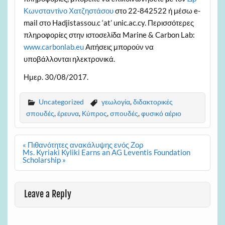
Κωνσταντίνο Χατζηστάσου
στο 22-842522 ή μέσω e-
mail στο Hadjistassou.c ‘at’ unic.ac.cy. Περισσότερες
πληροφορίες στην ιστοσελίδα Marine & Carbon Lab:
www.carbonlab.eu
Αιτήσεις μπορούν να
υποβάλλονται ηλεκτρονικά.
Ημερ. 30/08/2017.
Uncategorized
γεωλογία
,
διδακτορικές
σπουδές
,
έρευνα
,
Κύπρος
,
σπουδές
,
φυσικό αέριο
Post
« Πιθανότητες ανακάλυψης ενός Ζορ
navigation
Ms. Kyriaki Kyliki Earns an AG Leventis Foundation
Scholarship »
Leave a Reply