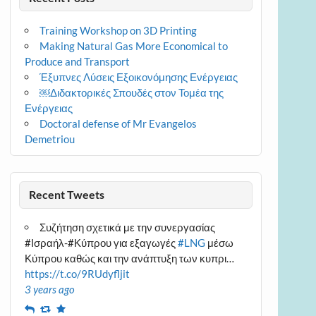
Training Workshop on 3D Printing
Making Natural Gas More Economical to
Produce and Transport
Έξυπνες Λύσεις Εξοικονόμησης Ενέργειας
￼Διδακτορικές Σπουδές στον Τομέα της
Ενέργειας
Doctoral defense of Mr Evangelos
Demetriou
Recent Tweets
Συζήτηση σχετικά με την συνεργασίας
#Ισραήλ-#Κύπρου για εξαγωγές
#LNG
μέσω
Κύπρου καθώς και την ανάπτυξη των κυπρι…
https://t.co/9RUdyfljit
3 years ago
Reply
Retweet
Favourite