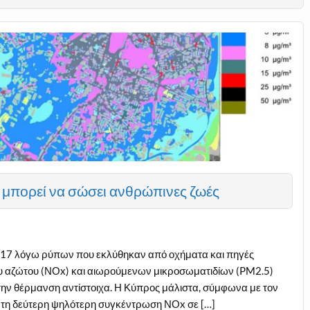
μπορεί να σώσει ανθρώπινες ζωές
017 λόγω ρύπων που εκλύθηκαν από οχήματα και πηγές
υ αζώτου (ΝΟx) και αιωρούμενων μικροσωματιδίων (PM­2.5)
την θέρμανση αντίστοιχα. Η Κύπρος μάλιστα, σύμφωνα με τον
 τη δεύτερη ψηλότερη συγκέντρωση ΝΟx σε […]