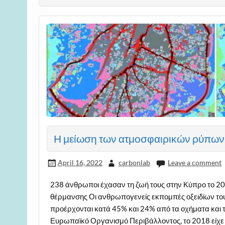
Η μείωση των ατμοσφαιρικών ρύπων 
April 16, 2022
carbonlab
Leave a comment
238 άνθρωποι έχασαν τη ζωή τους στην Κύπρο το 2
θέρμανσης Οι ανθρωπογενείς εκπομπές οξειδίων το
προέρχονται κατά 45% και 24% από τα οχήματα και 
Ευρωπαϊκό Οργανισμό Περιβάλλοντος, το 2018 είχε