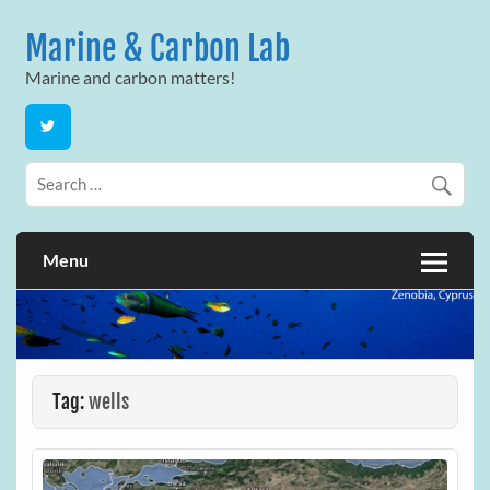
Skip
to
Marine & Carbon Lab
content
Marine and carbon matters!
Menu
Tag:
wells