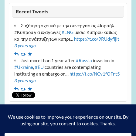
Recent Tweets
Συζήτηση σχετικά με την συνεργασίας #Ισραήλ-
#Κύπρου για εξαγωγές
#LNG
μέσω Κύπρου καθώς
και την ανάπτυξη των κυπρι…
https://t.co/9RUdyfljit
3 years ago
Reply
Retweet
Favourite
Just more than 1 year after
#Russia
invasion in
#Ukraine
,
#EU
countries are contemplating
instituting an embargo on…
https://t.co/NCv1fOFnt5
3 years ago
Reply
Retweet
Favourite
Archives
Archives