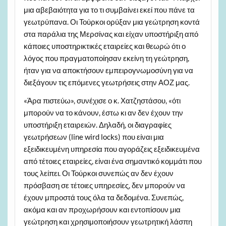
μια αβεβαιότητα για το τι συμβαίνει εκεί που πάνε τα
γεωτρύπανα. Οι Τούρκοι ορύξαν μια γεώτρηση κοντά
στα παράλια της Μερσίνας και είχαν υποστήριξη από
κάποιες υποστηρικτικές εταιρείες και θεωρώ ότι ο
λόγος που πραγματοποίησαν εκείνη τη γεώτρηση,
ήταν για να αποκτήσουν εμπειρογνωμοσύνη για να
διεξάγουν τις επόμενες γεωτρήσεις στην ΑΟΖ μας.
«Άρα πιστεύω», συνέχισε ο κ. Χατζηστάσου, «ότι
μπορούν να το κάνουν, έστω κι αν δεν έχουν την
υποστήριξη εταιρειών. Δηλαδή, οι διαγραφίες
γεωτρήσεων (line wird locks) που είναι μια
εξειδικευμένη υπηρεσία που αγοράζεις εξειδικευμένα
από τέτοιες εταιρείες, είναι ένα σημαντικό κομμάτι που
τους λείπει. Οι Τούρκοι συνεπώς αν δεν έχουν
πρόσβαση σε τέτοιες υπηρεσίες, δεν μπορούν να
έχουν μπροστά τους όλα τα δεδομένα. Συνεπώς,
ακόμα και αν προχωρήσουν και εντοπίσουν μια
γεώτρηση και χρησιμοποιήσουν γεωτρητική λάσπη