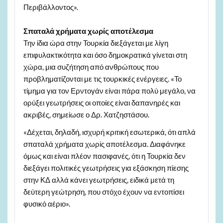
Περιβάλλοντος».
Σπαταλά χρήματα χωρίς αποτέλεσμα
Την ίδια ώρα στην Τουρκία διεξάγεται με λίγη
επιφυλακτικότητα και όσο δημοκρατικά γίνεται στη
χώρα, μια συζήτηση από ανθρώπους που
προβληματίζονται με τις τουρκικές ενέργειες. «Το
τίμημα για τον Ερντογάν είναι πάρα πολύ μεγάλο, να
ορύξει γεωτρήσεις οι οποίες είναι δαπανηρές και
ακριβές, σημείωσε ο Δρ. Χατζηστάσου.
«Δέχεται, δηλαδή, ισχυρή κριτική εσωτερικά, ότι απλά
σπαταλά χρήματα χωρίς αποτέλεσμα. Διαφάνηκε
όμως και είναι πλέον πασιφανές, ότι η Τουρκία δεν
διεξάγει πολιτικές γεωτρήσεις για εξάσκηση πίεσης
στην ΚΔ αλλά κάνει γεωτρήσεις, ειδικά μετά τη
δεύτερη γεώτρηση, που στόχο έχουν να εντοπίσει
φυσικό αέριο».