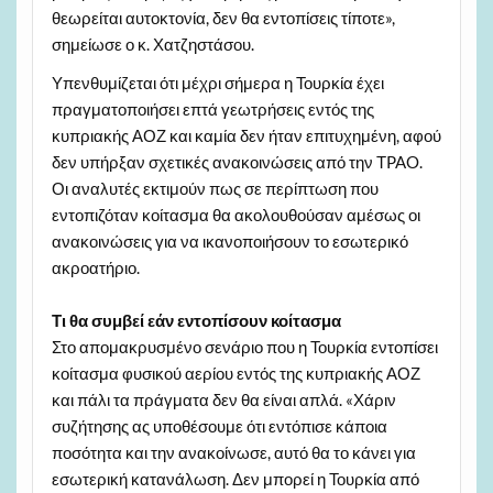
θεωρείται αυτοκτονία, δεν θα εντοπίσεις τίποτε»,
σημείωσε ο κ. Χατζηστάσου.
Υπενθυμίζεται ότι μέχρι σήμερα η Τουρκία έχει
πραγματοποιήσει επτά γεωτρήσεις εντός της
κυπριακής ΑΟΖ και καμία δεν ήταν επιτυχημένη, αφού
δεν υπήρξαν σχετικές ανακοινώσεις από την ΤPAO.
Οι αναλυτές εκτιμούν πως σε περίπτωση που
εντοπιζόταν κοίτασμα θα ακολουθούσαν αμέσως οι
ανακοινώσεις για να ικανοποιήσουν το εσωτερικό
ακροατήριο.
Τι θα συμβεί εάν εντοπίσουν κοίτασμα
Στο απομακρυσμένο σενάριο που η Τουρκία εντοπίσει
κοίτασμα φυσικού αερίου εντός της κυπριακής ΑΟΖ
και πάλι τα πράγματα δεν θα είναι απλά. «Χάριν
συζήτησης ας υποθέσουμε ότι εντόπισε κάποια
ποσότητα και την ανακοίνωσε, αυτό θα το κάνει για
εσωτερική κατανάλωση. Δεν μπορεί η Τουρκία από