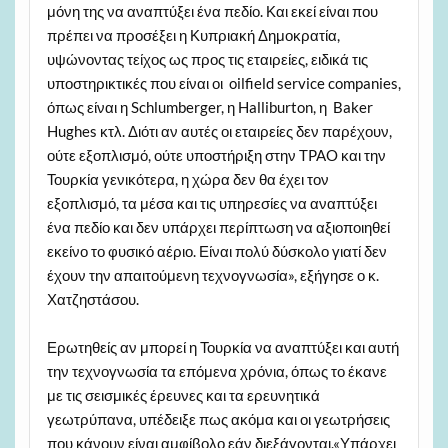
μόνη της να αναπτύξει ένα πεδίο. Και εκεί είναι που
πρέπει να προσέξει η Κυπριακή Δημοκρατία,
υψώνοντας τείχος ως προς τις εταιρείες, ειδικά τις
υποστηρικτικές που είναι οι oilfield service companies,
όπως είναι η Schlumberger, η Halliburton, η Baker
Hughes κτλ. Διότι αν αυτές οι εταιρείες δεν παρέχουν,
ούτε εξοπλισμό, ούτε υποστήριξη στην TPAO και την
Τουρκία γενικότερα, η χώρα δεν θα έχει τον
εξοπλισμό, τα μέσα και τις υπηρεσίες να αναπτύξει
ένα πεδίο και δεν υπάρχει περίπτωση να αξιοποιηθεί
εκείνο το φυσικό αέριο. Είναι πολύ δύσκολο γιατί δεν
έχουν την απαιτούμενη τεχνογνωσία», εξήγησε ο κ.
Χατζηστάσου.
Ερωτηθείς αν μπορεί η Τουρκία να αναπτύξει και αυτή
την τεχνογνωσία τα επόμενα χρόνια, όπως το έκανε
με τις σεισμικές έρευνες και τα ερευνητικά
γεωτρύπανα, υπέδειξε πως ακόμα και οι γεωτρήσεις
που κάνουν είναι αμφίβολο εάν διεξάγονται.«Υπάρχει