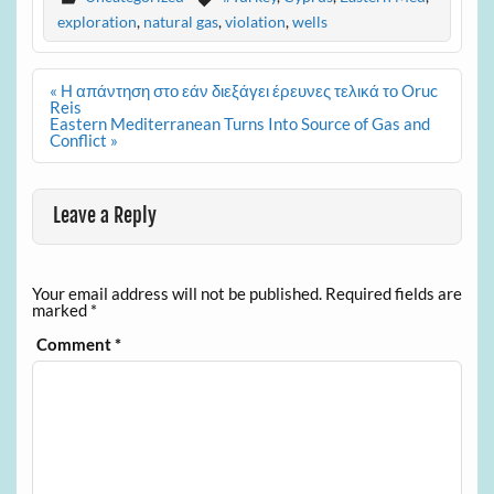
exploration
,
natural gas
,
violation
,
wells
Post
« Η απάντηση στο εάν διεξάγει έρευνες τελικά το Oruc
navigation
Reis
Eastern Mediterranean Turns Into Source of Gas and
Conflict »
Leave a Reply
Your email address will not be published.
Required fields are
marked
*
Comment
*