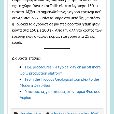
έχει η χώρα, Yavuz και Fatih είναι το λιγότερο 150 εκ.
έκαστο. Αξίζει να σημειωθεί πως η αγορά ερευνητικού
γεωτρύπανου κυμαίνεται γύρο στο μισό δις. , ωστόσο
η Τουρκία τα αγόρασε σε μια περίοδο που η τιμή ήταν
κοντά στα 150 με 200 εκ. Από την άλλη το κόστος των
ερευνητικών σκαφών κυμαίνεται γύρω στα 25 εκ.
ευρώ.
Διαβάστε επίσης:
HSE procedures – a typical day on an offshore
O&G production platform
From the Troodos Geological Complex to the
Modern Deep-Sea
Υποτροφίες για σπουδές στον τομέα Φυσικού
Αερίου
Uncategorized
#Turkey
,
Cyprus
,
Eastern Med
,