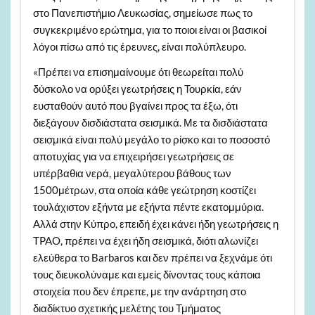
στο Πανεπιστήμιο Λευκωσίας, σημείωσε πως το
συγκεκριμένο ερώτημα, για το ποιοι είναι οι βασικοί
λόγοι πίσω από τις έρευνες, είναι πολύπλευρο.
«Πρέπει να επισημαίνουμε ότι θεωρείται πολύ
δύσκολο να ορύξει γεωτρήσεις η Τουρκία, εάν
ευσταθούν αυτό που βγαίνει προς τα έξω, ότι
διεξάγουν δισδιάστατα σεισμικά. Με τα δισδιάστατα
σεισμικά είναι πολύ μεγάλο το ρίσκο και το ποσοστό
αποτυχίας για να επιχειρήσει γεωτρήσεις σε
υπέρβαθια νερά, μεγαλύτερου βάθους των
1500μέτρων, στα οποία κάθε γεώτρηση κοστίζει
τουλάχιστον εξήντα με εξήντα πέντε εκατομμύρια.
Αλλά στην Κύπρο, επειδή έχει κάνει ήδη γεωτρήσεις η
TPAO, πρέπει να έχει ήδη σεισμικά, διότι αλωνίζει
ελεύθερα το Barbaros και δεν πρέπει να ξεχνάμε ότι
τους διευκολύναμε και εμείς δίνοντας τους κάποια
στοιχεία που δεν έπρεπε, με την ανάρτηση στο
διαδίκτυο σχετικής μελέτης του Τμήματος