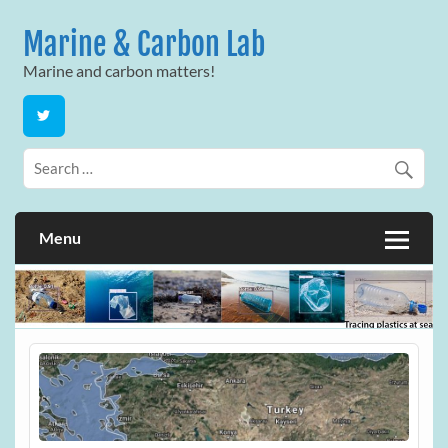
Skip
to
Marine & Carbon Lab
content
Marine and carbon matters!
Menu