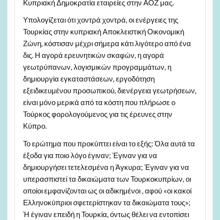
Κυπριακή Δημοκρατία εταιρείες στην ΑΟΖ μας.
Υπολογίζεται ότι χοντρά χοντρά, οι ενέργειες της
Τουρκίας στην κυπριακή Αποκλειστική Οικονομική
Ζώνη, κόστισαν μέχρι σήμερα κάτι λιγότερο από ένα
δις. Η αγορά ερευνητικών σκαφών, η αγορά
γεωτρύπανων, λογισμικών προγραμμάτων, η
δημιουργία εγκαταστάσεων, εργοδότηση
εξειδικευμένου προσωπικού, διενέργεια γεωτρήσεων,
είναι μόνο μερικά από τα κόστη που πλήρωσε ο
Τούρκος φορολογούμενος για τις έρευνες στην
Κύπρο.
Το ερώτημα που προκύπτει είναι το εξής: Όλα αυτά τα
έξοδα για ποιο λόγο έγιναν; Έγιναν για να
δημιουργήσει τετελεσμένα η Άγκυρα; Έγιναν για να
υπερασπιστεί τα δικαιώματα των Τουρκοκυπρίων, οι
οποίοι εμφανίζονται ως οι αδικημένοι , αφού «οι κακοί
Ελληνοκύπριοι σφετερίστηκαν τα δικαιώματα τους»;
Ή έγιναν επειδή η Τουρκία, όντως θέλει να εντοπίσει