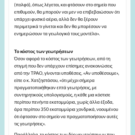
(πολφό), όπως λέγεται, και φτάσουν στο σημείο που
επιθυμούν, θα μπορούν ναι μεν να επιβεβαιώσουν ότι
υπάρχει φυσικό αέριο, αλλά δεν θα ξέρουν
περιμετρικά τι γίνεται και δεν θα μπορέσουν να
ενημερώσουν τα γεωλογικά τους μοντέλα».
Το κόστος των γεωτρήσεων
Όσον αφορά το κόστος των γεωτρήσεων, από τη
στιγμή που δεν υπάρχουν επίσημες ανακοινώσεις
από την TPAO, γίνονται υποθέσεις. «Αν υποθέσουμε»,
είπε ο κ. Χατζηστάσου, «ότι μέχρι σήμερα
πραγματοποιήθηκαν επτά γεωτρήσεις, με
συντηρητικούς υπολογισμούς, η κάθε μια κόστισε
περίπου πενήντα εκατομμύρια, χωρίς άλλα έξοδα,
άρα περίπου 350 εκατομμύρια χονδρικά, νοουμένου
ότι έφτασαν στο σημείο να πραγματοποιήσουν αυτές
τις γεωτρήσεις».
Παράλληλα, το κόστος των δύο γεωτρύπανων που