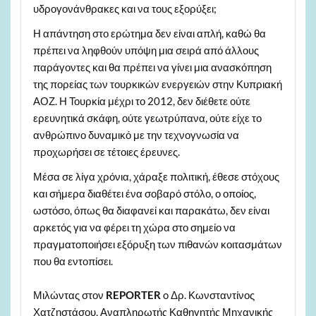
υδρογονάνθρακες και να τους εξορύξει;
Η απάντηση στο ερώτημα δεν είναι απλή, καθώ θα
πρέπει να ληφθούν υπόψη μια σειρά από άλλους
παράγοντες και θα πρέπει να γίνει μια ανασκόπηση
της πορείας των τουρκικών ενεργειών στην Κυπριακή
ΑΟΖ. Η Τουρκία μέχρι το 2012, δεν διέθετε ούτε
ερευνητικά σκάφη, ούτε γεωτρύπανα, ούτε είχε το
ανθρώπινο δυναμικό με την τεχνογνωσία να
προχωρήσει σε τέτοιες έρευνες.
Μέσα σε λίγα χρόνια, χάραξε πολιτική, έθεσε στόχους
και σήμερα διαθέτει ένα σοβαρό στόλο, ο οποίος,
ωστόσο, όπως θα διαφανεί και παρακάτω, δεν είναι
αρκετός για να φέρει τη χώρα στο σημείο να
πραγματοποιήσει εξόρυξη των πιθανών κοιτασμάτων
που θα εντοπίσει.
Μιλώντας στον
REPORTER
o Δρ. Κωνσταντίνος
Χατζηστάσου, Αναπληρωτής Καθηγητής Μηχανικής