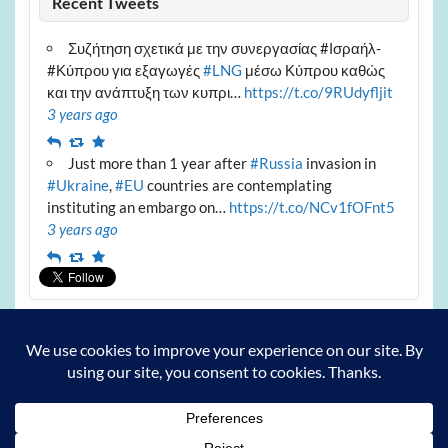
Recent Tweets
Συζήτηση σχετικά με την συνεργασίας #Ισραήλ-
#Κύπρου για εξαγωγές
#LNG
μέσω Κύπρου καθώς
και την ανάπτυξη των κυπρι…
https://t.co/9RUdyfljit
3 years ago
Reply
Retweet
Favourite
Just more than 1 year after
#Russia
invasion in
#Ukraine
,
#EU
countries are contemplating
instituting an embargo on…
https://t.co/NCv1fOFnt5
3 years ago
Reply
Retweet
Favourite
Archives
Archives