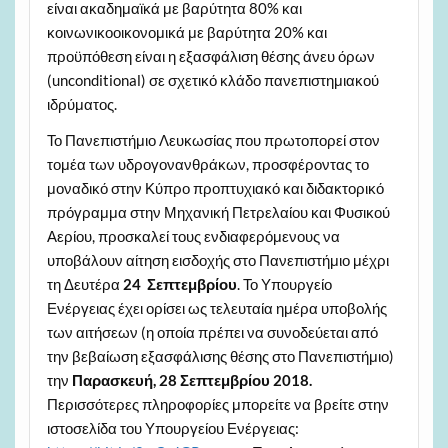
είναι ακαδημαϊκά με βαρύτητα 80% και
κοινωνικοοικονομικά με βαρύτητα 20% και
προϋπόθεση είναι η εξασφάλιση θέσης άνευ όρων
(unconditional) σε σχετικό κλάδο πανεπιστημιακού
ιδρύματος.
Το Πανεπιστήμιο Λευκωσίας που πρωτοπορεί στον
τομέα των υδρογονανθράκων, προσφέροντας το
μοναδικό στην Κύπρο προπτυχιακό και διδακτορικό
πρόγραμμα στην Μηχανική Πετρελαίου και Φυσικού
Αερίου, προσκαλεί τους ενδιαφερόμενους να
υποβάλουν αίτηση εισδοχής στο Πανεπιστήμιο μέχρι
τη Δευτέρα
24 Σεπτεμβρίου
. Το Υπουργείο
Ενέργειας έχει ορίσει ως τελευταία ημέρα υποβολής
των αιτήσεων (η οποία πρέπει να συνοδεύεται από
την βεβαίωση εξασφάλισης θέσης στο Πανεπιστήμιο)
την
Παρασκευή, 28 Σεπτεμβρίου 2018.
Περισσότερες πληροφορίες μπορείτε να βρείτε στην
ιστοσελίδα του Υπουργείου Ενέργειας: