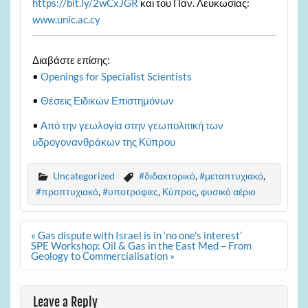
https://bit.ly/2wCxJGR
και του Παν. Λευκωσίας:
www.unic.ac.cy
Διαβάστε επίσης:
•
Openings for Specialist Scientists
•
Θέσεις Ειδικών Επιστημόνων
•
Από την γεωλογία στην γεωπολιτική των
υδρογονανθράκων της Κύπρου
Uncategorized
#διδακτορικό
,
#μεταπτυχιακό
,
#προπτυχιακό
,
#υποτροφιες
,
Κύπρος
,
φυσικό αέριο
Post
« Gas dispute with Israel is in ‘no one’s interest’
navigation
SPE Workshop: Oil & Gas in the East Med – From
Geology to Commercialisation »
Leave a Reply