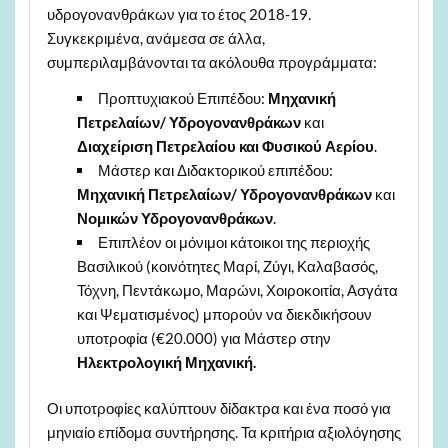
υδρογονανθράκων για το έτος 2018-19.
Συγκεκριμένα, ανάμεσα σε άλλα,
συμπεριλαμβάνονται τα ακόλουθα προγράμματα:
Προπτυχιακού Επιπέδου:
Μηχανική
Πετρελαίων/ Υδρογονανθράκων
και
Διαχείριση Πετρελαίου και Φυσικού Αερίου
.
Μάστερ και Διδακτορικού επιπέδου:
Μηχανική Πετρελαίων/
Υδρογονανθράκων
και
Νομικών Υδρογονανθράκων
.
Επιπλέον οι μόνιμοι κάτοικοι της περιοχής
Βασιλικού (κοινότητες Μαρί, Ζύγι, Καλαβασός,
Τόχνη, Πεντάκωμο, Μαρώνι, Χοιροκοιτία, Ασγάτα
και Ψεματισμένος) μπορούν να διεκδικήσουν
υποτροφία (€20.000) για Μάστερ στην
Ηλεκτρολογική Μηχανική.
Οι υποτροφίες καλύπτουν δίδακτρα και ένα ποσό για
μηνιαίο επίδομα συντήρησης. Τα κριτήρια αξιολόγησης