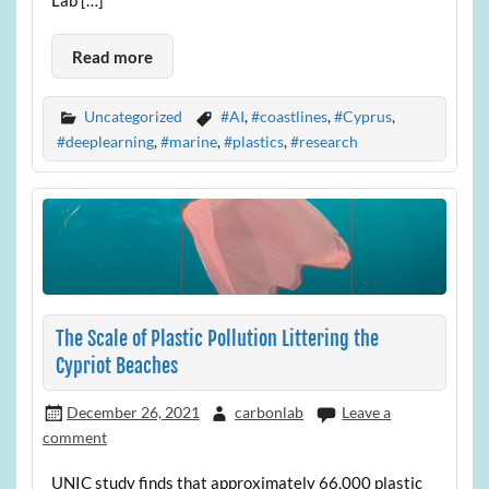
Lab […]
Read more
Uncategorized
#AI
,
#coastlines
,
#Cyprus
,
#deeplearning
,
#marine
,
#plastics
,
#research
The Scale of Plastic Pollution Littering the
Cypriot Beaches
December 26, 2021
carbonlab
Leave a
comment
UNIC study finds that approximately 66,000 plastic