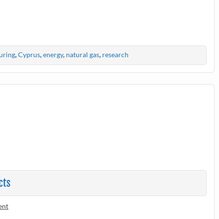
uring
,
Cyprus
,
energy
,
natural gas
,
research
cts
ent