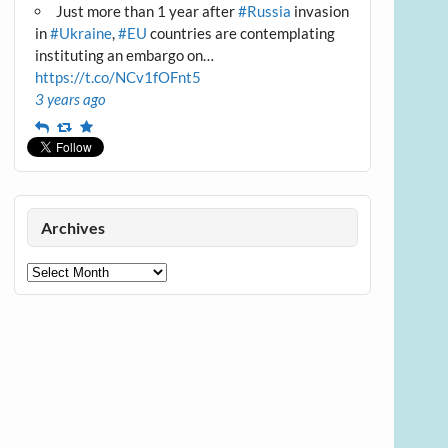
Just more than 1 year after
#Russia
invasion
in
#Ukraine
,
#EU
countries are contemplating
instituting an embargo on…
https://t.co/NCv1fOFnt5
3 years ago
Reply
Retweet
Favourite
Archives
Archives