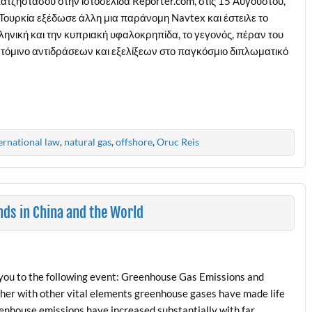
ζηστάσου στην ιστοσελίδα Reporter.com, στις 15 Αυγούστου,
 Τουρκία εξέδωσε άλλη μια παράνομη Navtex και έστειλε το
ληνική και την κυπριακή υφαλοκρηπίδα, το γεγονός, πέραν του
 ντόμινο αντιδράσεων και εξελίξεων στο παγκόσμιο διπλωματικό
ernational law
,
natural gas
,
offshore
,
Oruc Reis
ds in China and the World
you to the following event: Greenhouse Gas Emissions and
her with other vital elements greenhouse gases have made life
eenhouse emissions have increased substantially with far