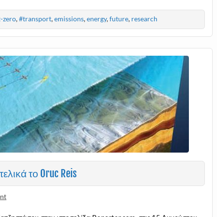
-zero
,
#transport
,
emissions
,
energy
,
future
,
research
ελικά το Oruc Reis
nt