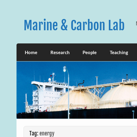
Skip
to
content
Marine & Carbon Lab
Home
Research
People
Teaching
Tag:
energy