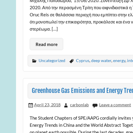
Μιχάλης Πολυδώρου, 15/08/2020. Συνέντευξη Δρ Χατ
2020. Από την περασμένη Τρίτη που αιφνιδιαστικά η
Oruc Reis σε θαλάσσια περιοχή που εμπίπτει στην ελ
ότι μονοπωλεί την επικαιρότητα, προκάλεσε και ένα
στερέωμα. […]
Read more
Uncategorized
Cyprus
,
deep water
,
energy
,
int
Greenhouse Gas Emissions and Energy Tren
April 23, 2018
carbonlab
Leave a comment
The Student Chapters of SPE/AAPG cordially invites 
Energy Trends in China and the World Abstract Toget
on planet earth possible. During the last decades, gr