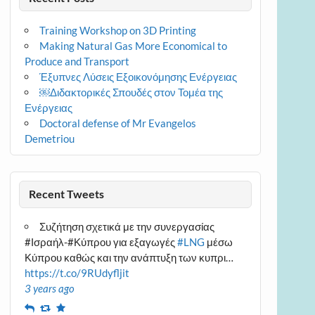
Training Workshop on 3D Printing
Making Natural Gas More Economical to
Produce and Transport
Έξυπνες Λύσεις Εξοικονόμησης Ενέργειας
￼Διδακτορικές Σπουδές στον Τομέα της
Ενέργειας
Doctoral defense of Mr Evangelos
Demetriou
Recent Tweets
Συζήτηση σχετικά με την συνεργασίας
#Ισραήλ-#Κύπρου για εξαγωγές
#LNG
μέσω
Κύπρου καθώς και την ανάπτυξη των κυπρι…
https://t.co/9RUdyfljit
3 years ago
Reply
Retweet
Favourite